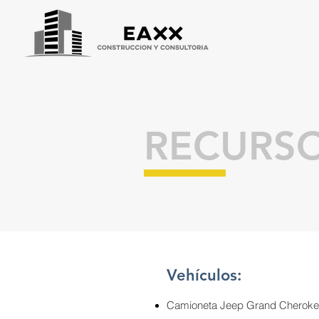
RECURSO
Vehículos:
Staff Profecional
Camioneta Jeep Grand Cheroke 
Ing. Manuel Leonel Mechán