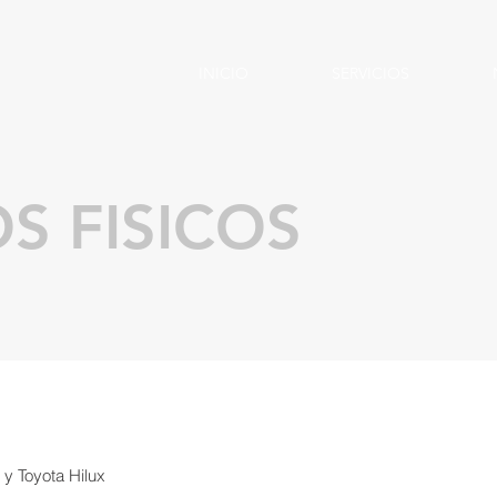
INICIO
SERVICIOS
S FISICOS
y Toyota Hilux
 Venegas