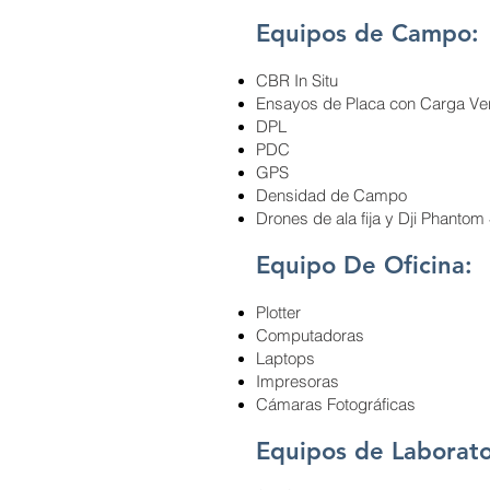
Ing. Margarita del Carmen S
Equipos de Campo:
Ing. Manuel Antonio Galian
CBR In Situ
Ing. Miguel Antonio Figuero
Ensayos de Placa con Carga Ver
Ing. M. Quispe Ing. Jhon C
DPL
Ing. M. Anderson
PDC
Ing. M. Carranza
GPS
Densidad de Campo
Ing. C. Collado
Drones de ala fija y Dji Phantom 
Ing. Toro
Ing. Puelles
Equipo De Oficina:
Ing. Huallpa
Plotter
Ing. Juan Rojas
Computadoras
Ing. Johnny Alor
Laptops
Ing. Alexis Escalante Alvar
Impresoras
Cámaras Fotográficas
Ing. José Luis flores Abreu
Econ. Mario Chávez Merino
Equipos de Laborato